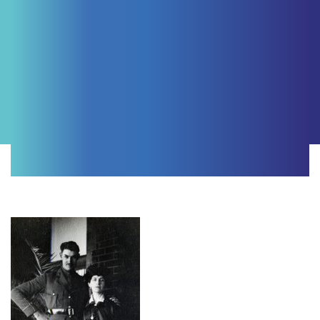
Direction de projet
LES AMIS DES JARDINS DE MÉTIS
Direction éditoriale : Alexander Reford
Charge de projet : Sylvain Legris
Archives : Marjelaine Sylvestre
Traduction : Valérie Michaud
Conception et réalisation
UMANIUM
Direction artistique : Pierre Fauteux
Réalisation : Sophia Borovchyk
Assistance à la réalisation : Alexa Catalan
Montage vidéo : Vincent Myette
Conception sonore : Tristan Capacchione
Narration : Anik Matern
Collaboration spéciale
Recherche et rédaction des textes : Karine Hébert
Assistante à la recherche : Jessie Morin